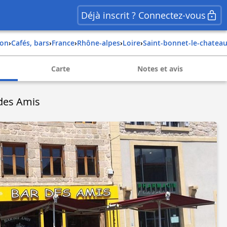
Déjà inscrit ? Connectez-vous
ion
›
Cafés, bars
›
france
›
rhône-alpes
›
loire
›
saint-bonnet-le-chatea
Carte
Notes et avis
 des Amis