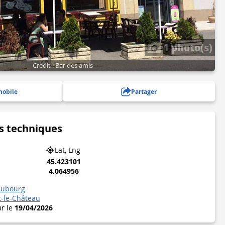
1 photo(s)
Crédit : Bar des amis
mobile
Partager
s techniques
Lat, Lng
45.423101
4.064956
aubourg
t-le-Château
ur le
19/04/2026