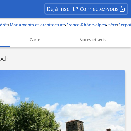
Déjà inscrit ? Connectez-vous
térêt
›
Monuments et architecture
›
france
›
rhône-alpes
›
isère
›
serpa
Carte
Notes et avis
Roch