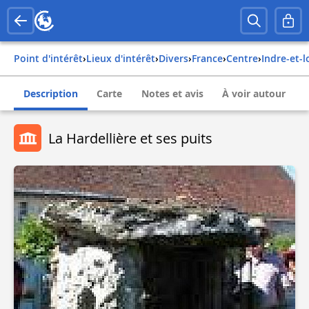
Point d'intérêt
›
Lieux d'intérêt
›
Divers
›
france
›
centre
›
indre-et-l
Description
Carte
Notes et avis
À voir autour
La Hardellière et ses puits