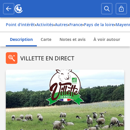
Point d'intérêt
›
Activités
›
Autres
›
france
›
pays de la loire
›
mayen
Description
Carte
Notes et avis
À voir autour
VILLETTE EN DIRECT