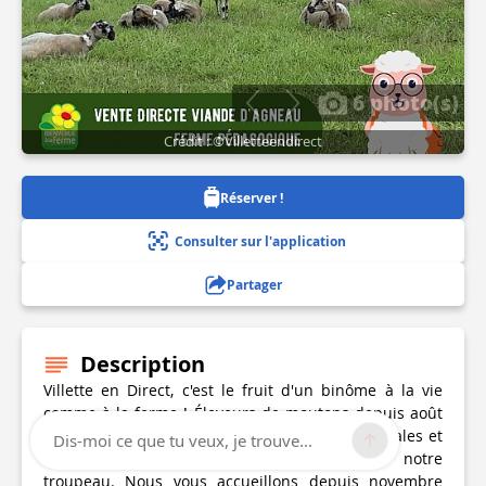
6 photo(s)
Crédit : ©Villetteendirect
Réserver !
Consulter sur l'application
Partager
Description
Villette en Direct, c'est le fruit d'un binôme à la vie
comme à la ferme ! Éleveurs de moutons depuis août
2017, nous produisons sur notre ferme les céréales et
Dis-moi ce que tu veux, je trouve...
les fourrages qui permettent d'alimenter notre
troupeau. Nous vous accueillons depuis novembre