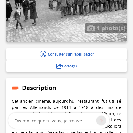
1 photo(s)
Consulter sur l'application
Partager
Description
Cet ancien cinéma, aujourd’hui restaurant, fut utilisé
par les Allemands de 1914 à 1918 à des fins de
propagande. Les Allemands l’appelaient le « Kino », ce
qui veut dire « cinéma » en allemand. Ils y firent des
Dis-moi ce que tu veux, je trouve...
aménagements tels que l’installation de deux escaliers
en façade, afin d’accéder directement à la salle du