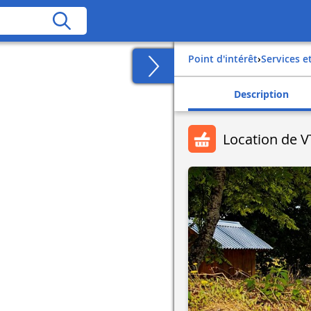
Point d'intérêt
›
Services 
Description
Location de VT