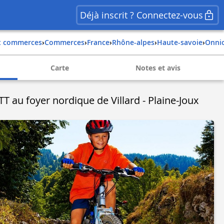
Déjà inscrit ? Connectez-vous
et commerces
›
Commerces
›
france
›
rhône-alpes
›
haute-savoie
›
onni
Carte
Notes et avis
T au foyer nordique de Villard - Plaine-Joux