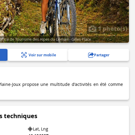
1 photo(s)
 Office de Tourisme des Alpes du Léman - Gilles Place
Voir sur mobile
Partager
Plaine-Joux propose une multitude d'activités en été comme
s techniques
Lat, Lng