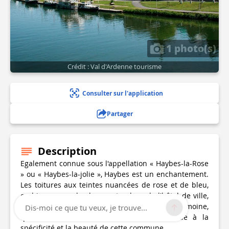
1 photo(s)
Crédit : Val d'Ardenne tourisme
Consulter sur l'application
Partager
Description
Egalement connue sous l'appellation « Haybes-la-Rose
» ou « Haybes-la-jolie », Haybes est un enchantement.
Les toitures aux teintes nuancées de rose et de bleu,
ou bien encore la charmante place de l'hôtel de ville,
mais aussi la forêt avoisinante...tout un patrimoine,
Dis-moi ce que tu veux, je trouve...
qu'il soit architectural ou naturel, contribue à la
spécificité et la beauté de cette commune.