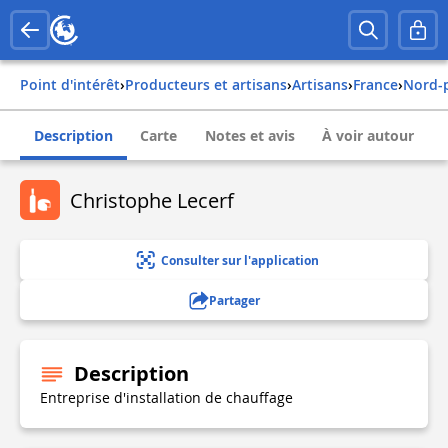
Point d'intérêt
›
Producteurs et artisans
›
Artisans
›
france
›
nord-
Description
Carte
Notes et avis
À voir autour
Christophe Lecerf
Consulter sur l'application
Partager
Description
Entreprise d'installation de chauffage