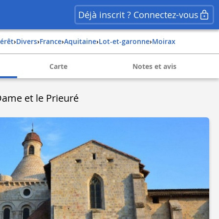
Déjà inscrit ? Connectez-vous
térêt
›
Divers
›
france
›
aquitaine
›
lot-et-garonne
›
moirax
Carte
Notes et avis
Dame et le Prieuré