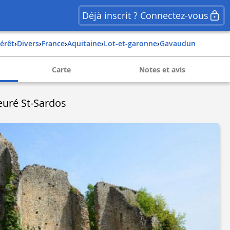
Déjà inscrit ? Connectez-vous
térêt
›
Divers
›
france
›
aquitaine
›
lot-et-garonne
›
gavaudun
Carte
Notes et avis
euré St-Sardos