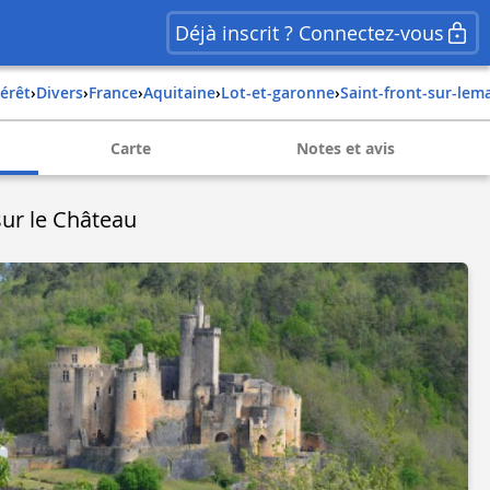
Déjà inscrit ? Connectez-vous
térêt
›
Divers
›
france
›
aquitaine
›
lot-et-garonne
›
saint-front-sur-lem
Carte
Notes et avis
sur le Château