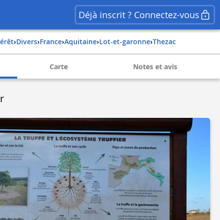
Déjà inscrit ? Connectez-vous
térêt
›
Divers
›
france
›
aquitaine
›
lot-et-garonne
›
thezac
Carte
Notes et avis
r