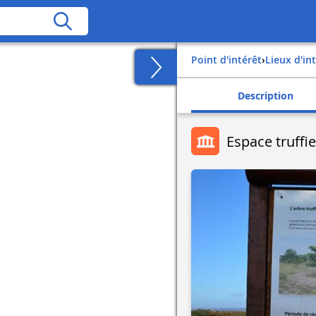
Point d'intérêt
›
Lieux d'in
Description
Espace truffie