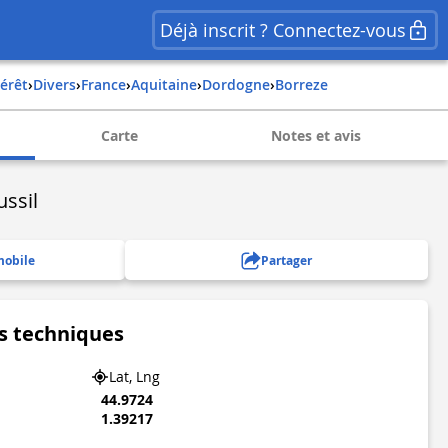
Déjà inscrit ? Connectez-vous
térêt
›
Divers
›
france
›
aquitaine
›
dordogne
›
borreze
Carte
Notes et avis
ssil
mobile
Partager
s techniques
Lat, Lng
44.9724
1.39217