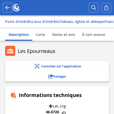
Point d'intérêt
›
Lieux d'intérêt
›
Château, église et abbaye
›
fran
Description
Carte
Notes et avis
À voir autour
Les Epourneaux
Consulter sur l'application
Partager
Informations techniques
Lat, Lng
46.6726