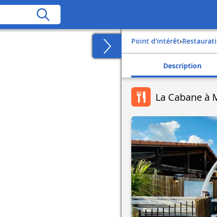
Point d'intérêt
›
Restaurat
Description
La Cabane à 