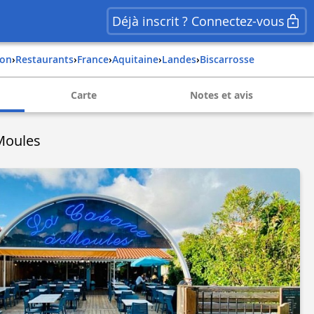
Déjà inscrit ? Connectez-vous
ion
›
Restaurants
›
france
›
aquitaine
›
landes
›
biscarrosse
Carte
Notes et avis
Moules