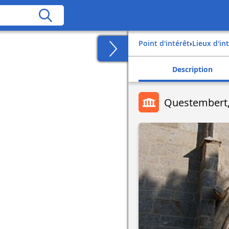
Point d'intérêt
›
Lieux d'in
Description
Questembert, 