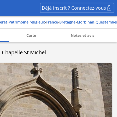
Déjà inscrit ? Connectez-vous
térêt
›
Patrimoine religieux
›
france
›
bretagne
›
morbihan
›
questembe
Carte
Notes et avis
Chapelle St Michel