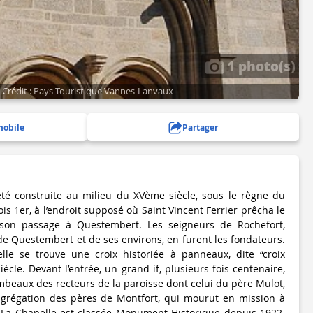
1 photo(s)
Crédit : Pays Touristique Vannes-Lanvaux
mobile
Partager
été construite au milieu du XVème siècle, sous le règne du
s 1er, à l’endroit supposé où Saint Vincent Ferrier prêcha le
son passage à Questembert. Les seigneurs de Rochefort,
de Questembert et de ses environs, en furent les fondateurs.
le se trouve une croix historiée à panneaux, dite “croix
cle. Devant l’entrée, un grand if, plusieurs fois centenaire,
mbeaux des recteurs de la paroisse dont celui du père Mulot,
ngrégation des pères de Montfort, qui mourut en mission à
La Chapelle est classée Monument Historique depuis 1922.