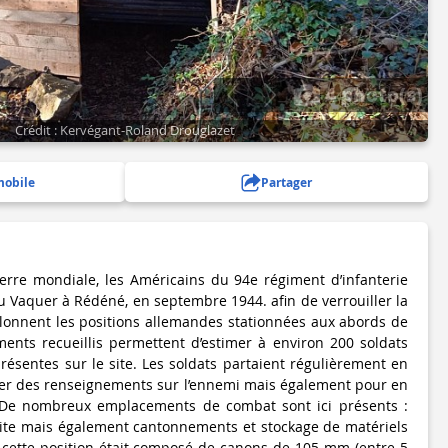
4 photo(s)
Crédit : Kervégant-Roland Drouglazet
mobile
Partager
erre mondiale, les Américains du 94e régiment d’infanterie
u Vaquer à Rédéné, en septembre 1944. afin de verrouiller la
pilonnent les positions allemandes stationnées aux abords de
ements recueillis permettent d’estimer à environ 200 soldats
résentes sur le site. Les soldats partaient régulièrement en
cter des renseignements sur l’ennemi mais également pour en
. De nombreux emplacements de combat sont ici présents :
site mais également cantonnements et stockage de matériels
 cette position était composé de canons de 105 mm (entre 5