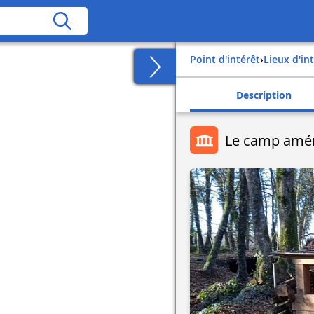
Point d'intérêt
›
Lieux d'in
Description
Le camp amér