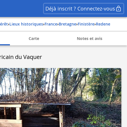
Déjà inscrit ? Connectez-vous
térêt
›
Lieux historiques
›
france
›
bretagne
›
finistère
›
redene
Carte
Notes et avis
icain du Vaquer