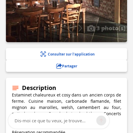
3 photo(s)
Consulter sur l'application
Partager
Description
Estaminet chaleureux et cosy dans un ancien corps de
ferme. Cuisine maison, carbonade flamande, filet
mignon au maroilles, welsh, camembert au four,
potjevleesch, … Grand choix de bières. Concerts
ponctuels en soirée.
Dis-moi ce que tu veux, je trouve...
Réservation recommandée.