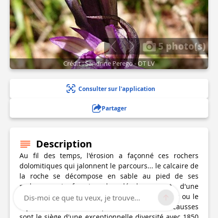
5 photo(s)
Crédit : Sandrine Perego - OT LV
Consulter sur l'application
Partager
Description
Au fil des temps, l'érosion a façonné ces rochers
dolomitiques qui jalonnent le parcours... le calcaire de
la roche se décompose en sable au pied de ses
rochers qui favorise le développement d'une
végétation spécifique comme l'aster des causses ou le
Dis-moi ce que tu veux, je trouve...
thym des dolomies...Les pelouses sèches des causses
sont le siège d'une exceptionnelle diversité avec 1850