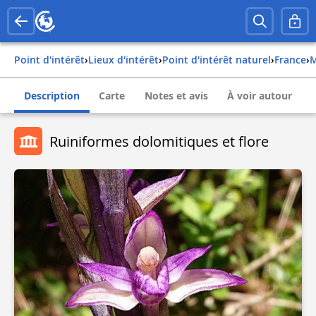
Point d'intérêt
›
Lieux d'intérêt
›
Point d'intérêt naturel
›
france
›
Description
Carte
Notes et avis
À voir autour
Ruiniformes dolomitiques et flore