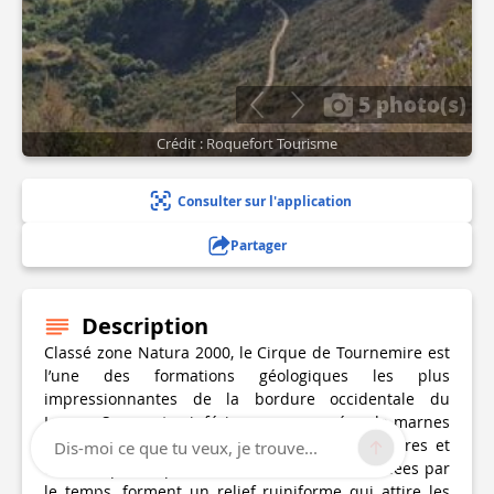
5 photo(s)
Crédit : Roquefort Tourisme
Consulter sur l'application
Partager
Description
Classé zone Natura 2000, le Cirque de Tournemire est
l’une des formations géologiques les plus
impressionnantes de la bordure occidentale du
Larzac. Ses pentes inférieures, composées de marnes
toarciennes, contrastent avec les barres calcaires et
Dis-moi ce que tu veux, je trouve...
dolomitiques supérieures. Ces dernières, érodées par
le temps, forment un relief ruiniforme qui attire les