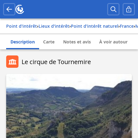
Point d'intérêt
›
Lieux d'intérêt
›
Point d'intérêt naturel
›
france
›
Description
Carte
Notes et avis
À voir autour
Le cirque de Tournemire