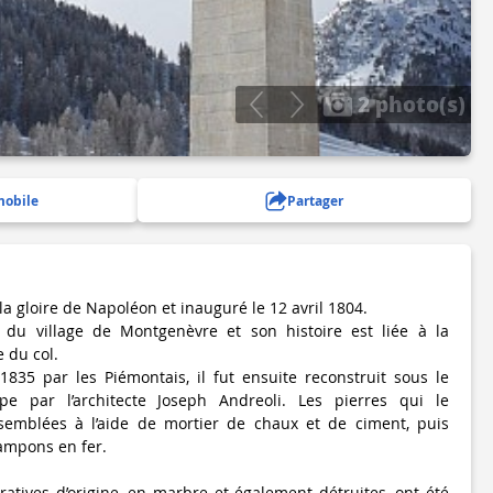
2 photo(s)
mobile
Partager
 la gloire de Napoléon et inauguré le 12 avril 1804.
ie du village de Montgenèvre et son histoire est liée à la
e du col.
 1835 par les Piémontais, il fut ensuite reconstruit sous le
pe par l’architecte Joseph Andreoli. Les pierres qui le
emblées à l’aide de mortier de chaux et de ciment, puis
rampons en fer.
tives d’origine, en marbre et également détruites, ont été