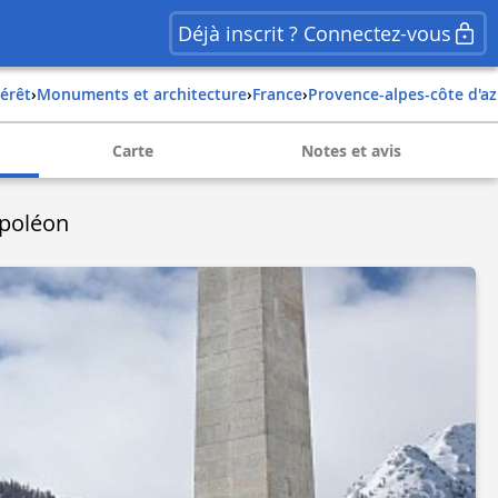
Déjà inscrit ? Connectez-vous
térêt
›
Monuments et architecture
›
france
›
provence-alpes-côte d'a
Carte
Notes et avis
poléon