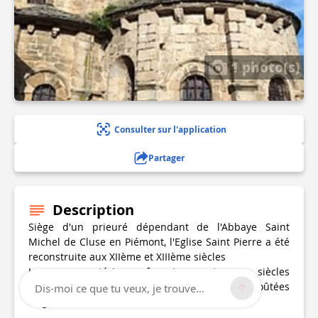
1 photo(s)
Consulter sur l'application
Partager
Description
Siège d'un prieuré dépendant de l'Abbaye Saint
Michel de Cluse en Piémont, l'Eglise Saint Pierre a été
reconstruite aux XIIème et XIIIème siècles
Les murs extérieurs furent ouverts aux siècles
suivants pour installer des chapelles latérales voûtées
Dis-moi ce que tu veux, je trouve...
d'ogives, formant un second bas côté.