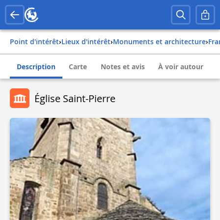
Point d'intérêt
›
Lieux d'intérêt
›
Monuments et architecture
›
fr
Description
Carte
Notes et avis
À voir autour
Église Saint-Pierre