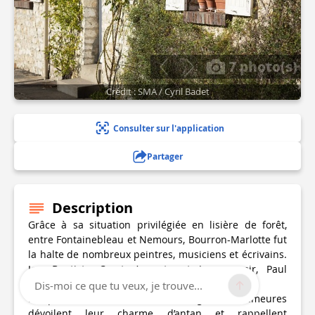
7 photo(s)
Crédit : SMA / Cyril Badet
Consulter sur l'application
Partager
Description
Grâce à sa situation privilégiée en lisière de forêt,
entre Fontainebleau et Nemours, Bourron-Marlotte fut
la halte de nombreux peintres, musiciens et écrivains.
Jean-Baptiste Corot, Auguste et Jean renoir, Paul
Cézanne et bien d'autres y ont séjourné.
Dis-moi ce que tu veux, je trouve...
En parcourant les rues du village, les demeures
dévoilent leur charme d’antan et rappellent