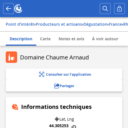
Point d'intérêt
›
Producteurs et artisans
›
Dégustation
›
france
›
r
Description
Carte
Notes et avis
À voir autour
Domaine Chaume Arnaud
Consulter sur l'application
Partager
Informations techniques
Lat, Lng
44.305253