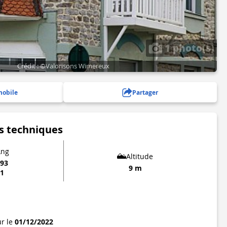
1 photo(s)
Crédit : ©Valorisons Wimereux
mobile
Partager
s techniques
Lng
Altitude
793
9 m
81
ur le
01/12/2022