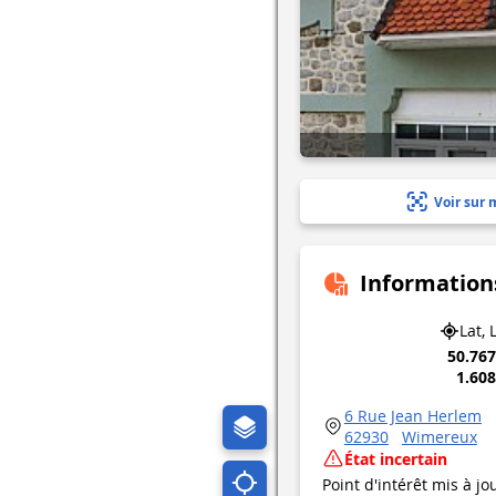
Voir sur 
Information
Lat, 
50.76
1.60
6 Rue Jean Herlem
62930
Wimereux
État incertain
Point d'intérêt mis à jo