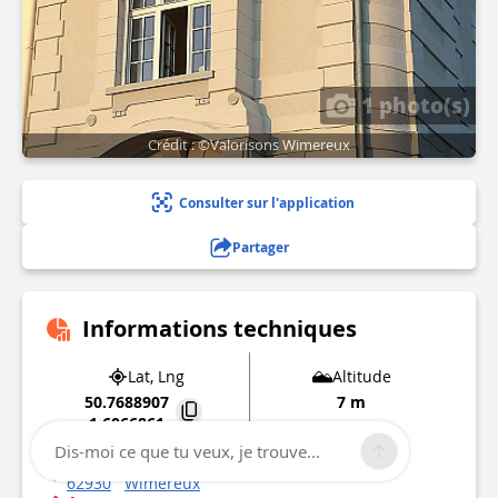
1 photo(s)
Crédit : ©Valorisons Wimereux
Consulter sur l'application
Partager
Informations techniques
Lat, Lng
Altitude
50.7688907
7 m
1.6066861
Dis-moi ce que tu veux, je trouve...
19 Avenue de la Mer
62930
Wimereux