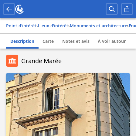
Point d'intérêt
›
Lieux d'intérêt
›
Monuments et architecture
›
fr
Description
Carte
Notes et avis
À voir autour
Grande Marée