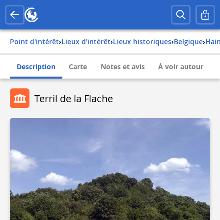
Point d'intérêt
›
Lieux d'intérêt
›
Lieux historiques
›
belgique
›
hai
Description
Carte
Notes et avis
À voir autour
Terril de la Flache