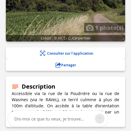
1 photo(s)
Crédit : © HCT - C. Carpentier
Consulter sur l'application
Partager
Description
Accessible via la rue de la Poudrière ou la rue de
Wasmes (via le RAVeL), ce terril culmine à plus de
100m d'altitude. On accède à la table d’orientation
(panorama de 360° sur 30 km) du sommet par un
sentier escarpé.
Dis-moi ce que tu veux, je trouve...