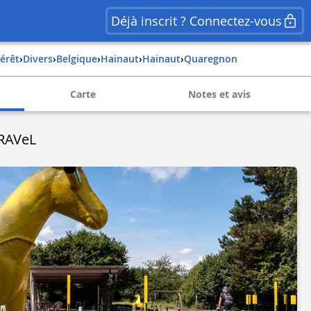
Déjà inscrit ? Connectez-vous
térêt
›
Divers
›
belgique
›
hainaut
›
hainaut
›
quaregnon
Carte
Notes et avis
RAVeL