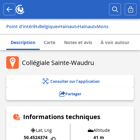
Point d'intérêt
›
belgique
›
hainaut
›
hainaut
›
mons
Description
Carte
Notes et avis
À voir autour
Collégiale Sainte-Waudru
Consulter sur l'application
Partager
Informations techniques
Lat, Lng
Altitude
50.4524374
41 m