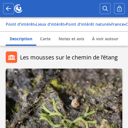
Point d'intérêt
›
Lieux d'intérêt
›
Point d'intérêt naturel
›
france
›
Description
Carte
Notes et avis
À voir autour
Les mousses sur le chemin de l’étang