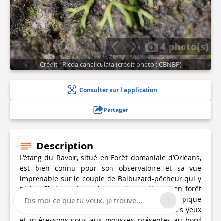
4 photo(s)
Crédit : Riccia canaliculata (crédit photo : CBNBP)
Consulter sur l'application
Partager
Description
L’étang du Ravoir, situé en Forêt domaniale d’Orléans,
est bien connu pour son observatoire et sa vue
imprenable sur le couple de Balbuzard-pêcheur qui y
niche. C’est aussi un des nombreux étangs en forêt
d’Orléans où vous pouvez observer une flore typique
Dis-moi ce que tu veux, je trouve...
des rives exondées en fin d’été. Ici, baissons les yeux
et intéressons-nous aux mousses présentes au bord