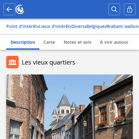
Point d'intérêt
›
Lieux d'intérêt
›
Divers
›
belgique
›
brabant wallon
Description
Carte
Notes et avis
À voir autour
Les vieux quartiers