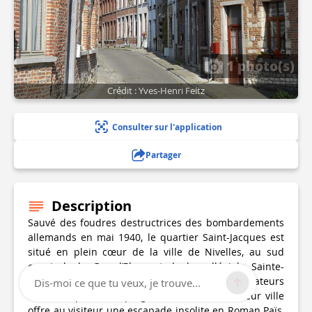
1 photo(s)
Crédit : Yves-Henri Feltz
Consulter sur l'application
Partager
Description
Sauvé des foudres destructrices des bombardements
allemands en mai 1940, le quartier Saint-Jacques est
situé en plein cœur de la ville de Nivelles, au sud
ouest de la Grand’Place et de la collégiale Sainte-
Gertrude. Amoureusement "investi" par les amateurs
Dis-moi ce que tu veux, je trouve...
de belles pierres imprégnés de l'histoire de leur ville
offre au visiteur une escapade insolite en Roman Païs,