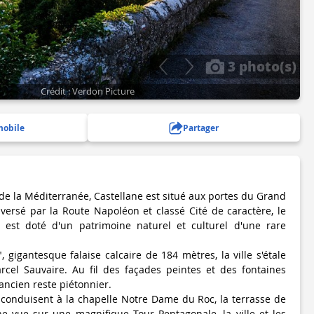
3 photo(s)
Crédit : Verdon Picture
mobile
Partager
de la Méditerranée, Castellane est situé aux portes du Grand
ersé par la Route Napoléon et classé Cité de caractère, le
s, est doté d'un patrimoine naturel et culturel d'une rare
gigantesque falaise calcaire de 184 mètres, la ville s'étale
rcel Sauvaire. Au fil des façades peintes et des fontaines
 ancien reste piétonnier.
conduisent à la chapelle Notre Dame du Roc, la terrasse de
ne vue sur une magnifique Tour Pentagonale, la ville et les