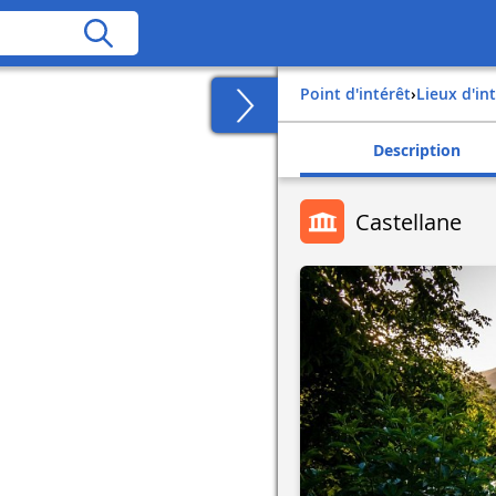
Point d'intérêt
›
Lieux d'in
Description
Castellane