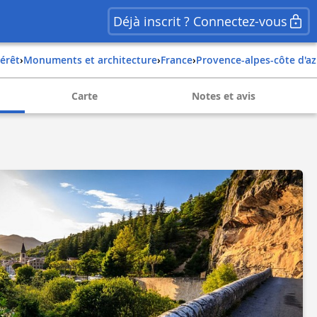
Déjà inscrit ? Connectez-vous
térêt
›
Monuments et architecture
›
france
›
provence-alpes-côte d'a
Carte
Notes et avis