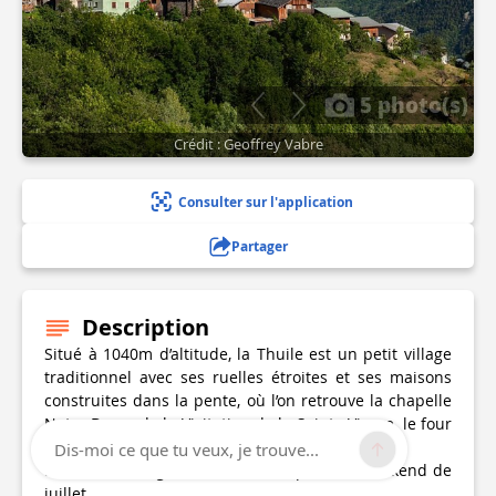
5 photo(s)
Crédit : Geoffrey Vabre
Consulter sur l'application
Partager
Description
Situé à 1040m d’altitude, la Thuile est un petit village
traditionnel avec ses ruelles étroites et ses maisons
construites dans la pente, où l’on retrouve la chapelle
Notre Dame de la Visitation de la Sainte Vierge, le four
traditionnel et un bachal.
Dis-moi ce que tu veux, je trouve...
La fête du village est célébrée le premier weekend de
juillet.