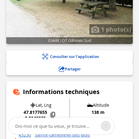
1 photo(s)
Crédit : OT Gâtinais Sud
Consulter sur l'application
Partager
Informations techniques
Lat, Lng
Altitude
47.8177655
138 m
2.8249025
Dis-moi ce que tu veux, je trouve...
5 Route de Mivoisin
45230
Sainte-Geneviève-des-Bois