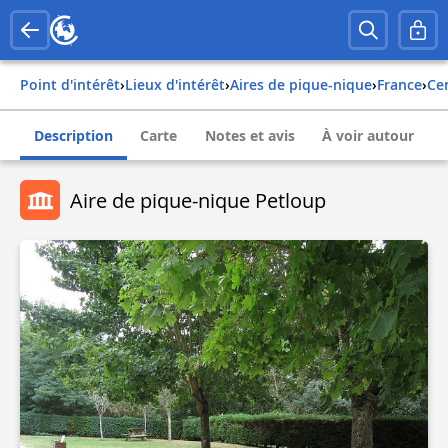
Point d'intérêt
›
Lieux d'intérêt
›
Aires de pique-nique
›
france
›
c
Description
Carte
Notes et avis
À voir autour
Aire de pique-nique Petloup