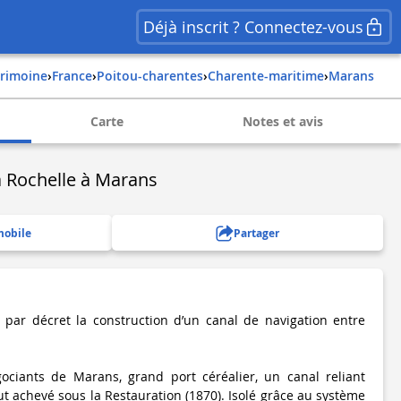
Déjà inscrit ? Connectez-vous
trimoine
›
france
›
poitou-charentes
›
charente-maritime
›
marans
Carte
Notes et avis
a Rochelle à Marans
mobile
Partager
par décret la construction d’un canal de navigation entre
gociants de Marans, grand port céréalier, un canal reliant
t achevé sous la Restauration (1870). Isolé grâce au système