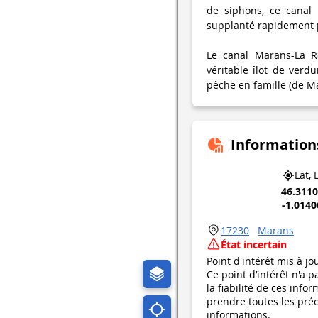
de siphons, ce canal 
supplanté rapidement p
Le canal Marans-La Ro
véritable îlot de ver
pêche en famille (de Ma
Information
Lat, 
46.311
-1.014
17230
Marans
État incertain
Point d'intérêt mis à jo
Ce point d’intérêt n'a 
la fiabilité de ces in
prendre toutes les préca
informations.