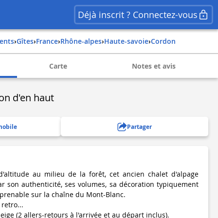
Déjà inscrit ? Connectez-vous
ents
›
Gîtes
›
france
›
rhône-alpes
›
haute-savoie
›
cordon
Carte
Notes et avis
lon d'en haut
mobile
Partager
altitude au milieu de la forêt, cet ancien chalet d'alpage
r son authenticité, ses volumes, sa décoration typiquement
mprenable sur la chaîne du Mont-Blanc.
retro...
ige (2 allers-retours à l'arrivée et au départ inclus).