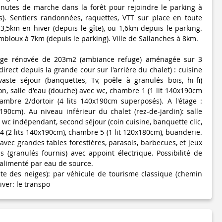
inutes de marche dans la forêt pour rejoindre le parking à
s). Sentiers randonnées, raquettes, VTT sur place en toute
3,5km en hiver (depuis le gîte), ou 1,6km depuis le parking.
bloux à 7km (depuis le parking). Ville de Sallanches à 8km.
age rénovée de 203m2 (ambiance refuge) aménagée sur 3
direct depuis la grande cour sur l'arrière du chalet) : cuisine
aste séjour (banquettes, Tv, poêle à granulés bois, hi-fi)
n, salle d'eau (douche) avec wc, chambre 1 (1 lit 140x190cm
ambre 2/dortoir (4 lits 140x190cm superposés). A l'étage :
190cm). Au niveau inférieur du chalet (rez-de-jardin): salle
 wc indépendant, second séjour (coin cuisine, banquette clic,
4 (2 lits 140x190cm), chambre 5 (1 lit 120x180cm), buanderie.
vec grandes tables forestières, parasols, barbecues, et jeux
s (granulés fournis) avec appoint électrique. Possibilité de
 alimenté par eau de source.
nte des neiges): par véhicule de tourisme classique (chemin
iver: le transpo