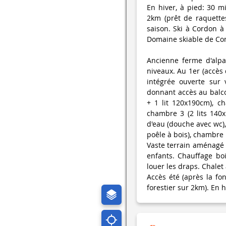
En hiver, à pied: 30 m
2km (prêt de raquette
saison. Ski à Cordon à 
Domaine skiable de Com
Ancienne ferme d'alp
niveaux. Au 1er (accès 
intégrée ouverte sur v
donnant accès au balco
+ 1 lit 120x190cm), ch
chambre 3 (2 lits 140x
d'eau (douche avec wc),
poêle à bois), chambre 
Vaste terrain aménagé a
enfants. Chauffage boi
louer les draps. Chalet
Accès été (après la fo
forestier sur 2km). En h