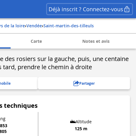
Déjà inscrit ? Connectez-vous
ys de la loire
›
vendée
›
saint-martin-des-tilleuls
Carte
Notes et avis
e des rosiers sur la gauche, puis, une centaine
 tard, prendre le chemin à droite
mobile
Partager
s techniques
Lng
Altitude
3853
125 m
2805