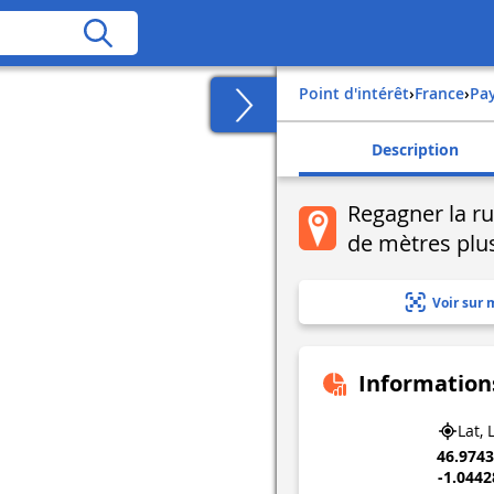
Point d'intérêt
›
france
›
pa
Description
Regagner la ru
de mètres plus
Voir sur 
Information
Lat, 
46.974
-1.044