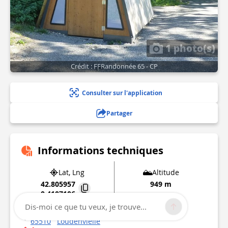
1 photo(s)
Crédit : FFRandonnée 65 - CP
Consulter sur l'application
Partager
Informations techniques
Lat, Lng
Altitude
42.805957
949 m
0.4107106
Dis-moi ce que tu veux, je trouve...
2 Chemin du Lac
65510
Loudenvielle