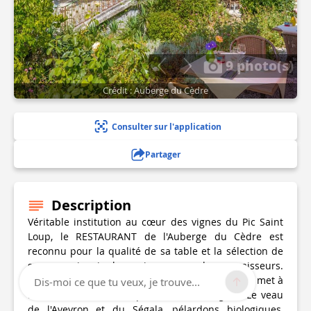
9 photo(s)
Crédit : Auberge du Cèdre
Consulter sur l'application
Partager
Description
Véritable institution au cœur des vignes du Pic Saint
Loup, le RESTAURANT de l'Auberge du Cèdre est
reconnu pour la qualité de sa table et la sélection de
sa cave qui ravira les curieux comme les connaisseurs.
Une cuisine malicieuse, inventive et précise, qui met à
Dis-moi ce que tu veux, je trouve...
l'honneur d'excellents produits de la région: Le veau
de l'Aveyron et du Ségala, pélardons biologiques,