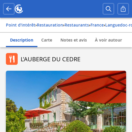
Point d'intérêt
›
Restauration
›
Restaurants
›
france
›
languedoc-r
Description
Carte
Notes et avis
À voir autour
L'AUBERGE DU CEDRE