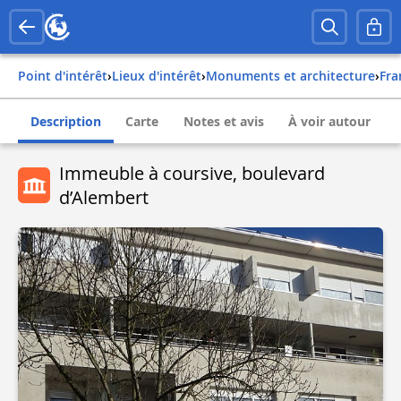
Point d'intérêt
›
Lieux d'intérêt
›
Monuments et architecture
›
fr
Description
Carte
Notes et avis
À voir autour
Immeuble à coursive, boulevard
d’Alembert