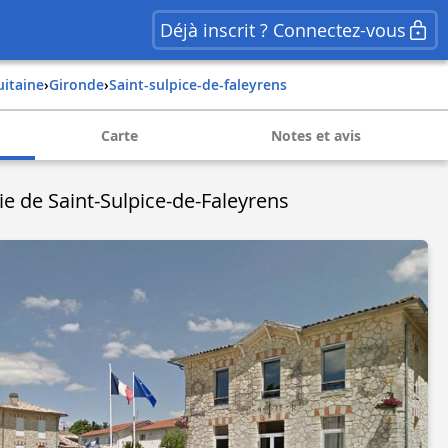
Déjà inscrit ? Connectez-vous
uitaine
›
gironde
›
saint-sulpice-de-faleyrens
Carte
Notes et avis
ie de Saint-Sulpice-de-Faleyrens