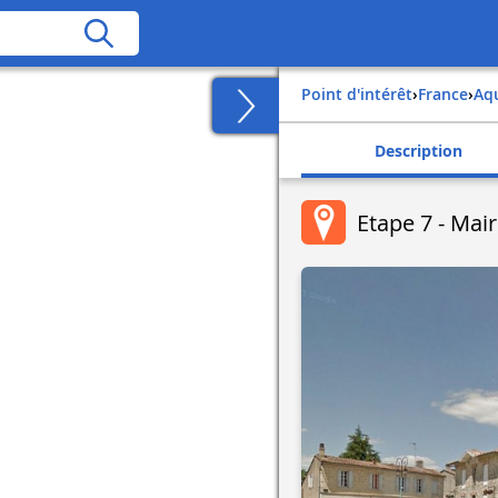
Point d'intérêt
›
france
›
aq
Description
Etape 7 - Mair