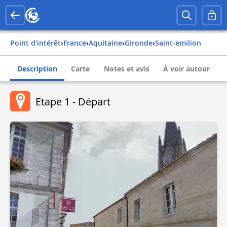
Point d'intérêt
›
france
›
aquitaine
›
gironde
›
saint-emilion
Description
Carte
Notes et avis
À voir autour
Etape 1 - Départ