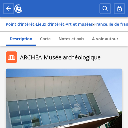
Point d'intérêt
›
Lieux d'intérêt
›
Art et musées
›
france
›
ile de fra
Description
Carte
Notes et avis
À voir autour
ARCHÉA-Musée archéologique