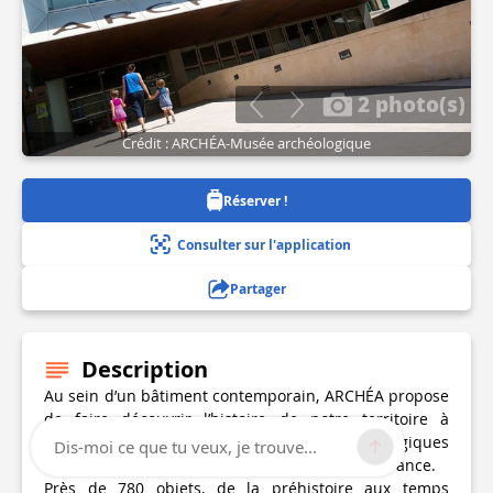
2 photo(s)
Crédit : ARCHÉA-Musée archéologique
Réserver !
Consulter sur l'application
Partager
Description
Au sein d’un bâtiment contemporain, ARCHÉA propose
de faire découvrir l’histoire de notre territoire à
travers le résultat des recherches archéologiques
Dis-moi ce que tu veux, je trouve...
menées depuis 40 ans au nord-est de l’Île-de-France.
Près de 780 objets, de la préhistoire aux temps