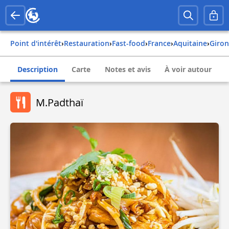
Point d'intérêt
›
Restauration
›
Fast-food
›
france
›
aquitaine
›
giro
Description
Carte
Notes et avis
À voir autour
M.Padthaï