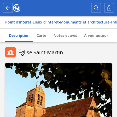
Point d'intérêt
›
Lieux d'intérêt
›
Monuments et architecture
›
fr
Description
Carte
Notes et avis
À voir autour
Église Saint-Martin