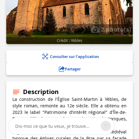
2 photo(s)
Crédit : Yèbles
Consulter sur l'application
Partager
Description
La construction de l'Église Saint-Martin à Yèbles, de
style roman, remonte au 12e siècle. Elle a obtenu en
2023 le label "Patrimoine d’intérêt régional" d'Île-de-
France délivré pour préserver des sites historiques,
culturels et touristiques non protégés.
Dis-moi ce que tu veux, je trouve...
L’église Saint-Martin de Yèbles est un édifice médiéval
typique des églises rurales de la Brie par sa façade