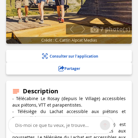
7 photo(s)
Crédit : C. Cattin Alpcat Medias
Consulter sur l'application
Partager
Description
- Télécabine Le Rosay (depuis le Village) accessibles
aux piétons, VTT et parapentistes.
- Télésiège du Lachat accessible aux piétons et
parapentistes.
La télécabine du Rosay (depuis le Village) est
Dis-moi ce que tu veux, je trouve...
accessible aux piétons, VTT, parapentistes aux
poussettes. Le télésiège du Lachat est accessibles aux