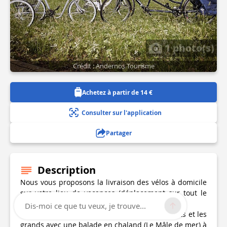
1 photo(s)
Crédit : Andernos Tourisme
Achetez à partir de 14 €
Consulter sur l'application
Partager
Description
Nous vous proposons la livraison des vélos à domicile
sur votre lieu de vacances (déplacement sur tout le
Bassin d'Arcachon).
Dis-moi ce que tu veux, je trouve...
Balade guidée sur le Nord Bassin pour les petits et les
grands avec une balade en chaland (Le Mâle de mer) à