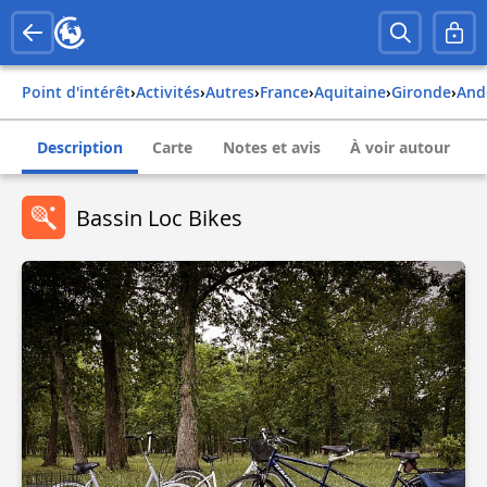
Point d'intérêt
›
Activités
›
Autres
›
france
›
aquitaine
›
gironde
›
an
Description
Carte
Notes et avis
À voir autour
Bassin Loc Bikes