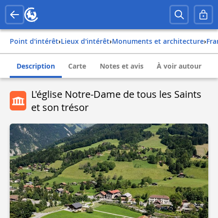
Point d'intérêt
›
Lieux d'intérêt
›
Monuments et architecture
›
fr
Description
Carte
Notes et avis
À voir autour
L'église Notre-Dame de tous les Saints
et son trésor