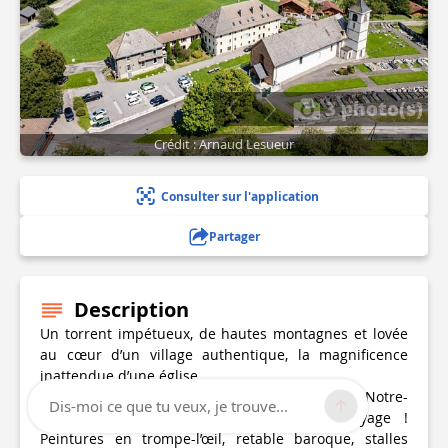
3 photo(s)
Crédit : Arnaud Lesueur
Consulter sur l'application
Partager
Description
Un torrent impétueux, de hautes montagnes et lovée
au cœur d’un village authentique, la magnificence
inattendue d’une église.
Bienvenue à Entremont, perle savoyarde, où Notre-
Dis-moi ce que tu veux, je trouve...
Dame-de-Tous-les-Saints vous invite au voyage !
Peintures en trompe-l’œil, retable baroque, stalles