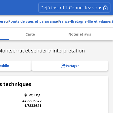
Déjà inscrit ? Connectez-vous
térêt
›
Points de vues et panorama
›
france
›
bretagne
›
ille-et-vilaine
›
Carte
Notes et avis
ontserrat et sentier d'interprétation
mobile
Partager
s techniques
Lat, Lng
47.8805372
-1.7833621