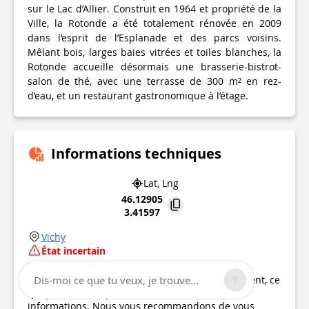
sur le Lac d’Allier. Construit en 1964 et propriété de la
Ville, la Rotonde a été totalement rénovée en 2009
dans l’esprit de l’Esplanade et des parcs voisins.
Mêlant bois, larges baies vitrées et toiles blanches, la
Rotonde accueille désormais une brasserie-bistrot-
salon de thé, avec une terrasse de 300 m² en rez-
d’eau, et un restaurant gastronomique à l’étage.
Informations techniques
Lat, Lng
46.12905
3.41597
Vichy
État incertain
Point d'intérêt mis à jour le
15/02/2022
Ce point d’intérêt n'a pas été mis à jour récemment, ce
Dis-moi ce que tu veux, je trouve...
qui pourrait compromettre la fiabilité de ces
informations. Nous vous recommandons de vous